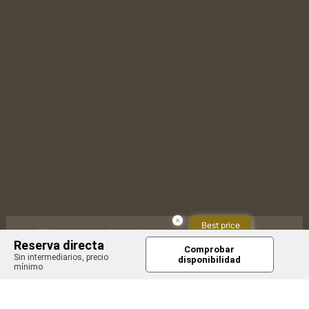
×
Best price
Encuentra tu
here!
Reserva directa
1
Comprobar
escapada
Sin intermediarios, precio
Book now
disponibilidad
mínimo