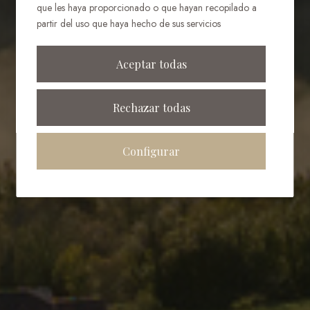
que les haya proporcionado o que hayan recopilado a
CONDE NAST
partir del uso que haya hecho de sus servicios
TRAVELLER
Aceptar todas
2025 COMO
Rechazar todas
MEJOR HOTEL
Configurar
RESORT