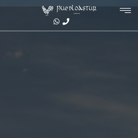
#eighty_hotel_reviews_widget { zoom: 0.75; }