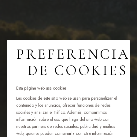
PREFERENCIA
Inicio
Puebloastur Eco Resort Finalista en los Premios
Conde Nast Traveller 2025 como MEJOR HOTEL RESORT
DE COOKIES
PUEBLOASTUR
Esta página web usa cookies
ECO RESORT
Las cookies de este sitio web se usan para personalizar el
contenido y los anuncios, ofrecer funciones de redes
sociales y analizar el tráfico. Además, compartimos
FINALISTA EN
información sobre el uso que haga del sitio web con
nuestros partners de redes sociales, publicidad y análisis
LOS PREMIOS
web, quienes pueden combinarla con otra información