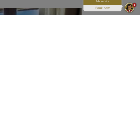
24h service
1
Book now