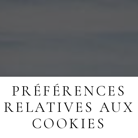
PRÉFÉRENCES
Home
Escapade au village
RELATIVES AUX
CAPADE AU VILL
COOKIES