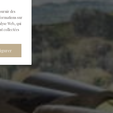
fournir des
formations sur
alyse Web, qui
nt collectées
igurer