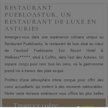
RESTAURANT
PUEBLOASTUR, UN
RESTAURANT DE LUXE EN
ASTURIES
Immergez-vous dans une expérience culinaire unique au
Restaurant Puebloastur, le restaurant de luxe situé au cœur
de l'exclusif Puebloastur Eco Resort Hotel &
Wellness*****, situé à Cofiño, dans l'est des Asturies. Un
espace conçu pour ravir tous les sens, où la gastronomie
prend vie à travers des plats exquis.
Profitez d'une atmosphère intime conçue pour offrir des
coins accueillants qui invitent à des moments mémorables.
Notre vaste terrasse extérieure vous offrira les plus belles
vues sur les majestueux Picos de Europa, créant un cadre
Trouvez votre
spectaculaire qui fusionne parfaitement la connexion avec
×